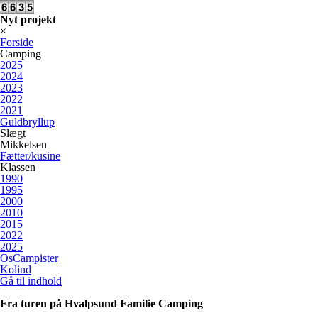
Nyt projekt
×
Forside
Camping
2025
2024
2023
2022
2021
Guldbryllup
Slægt
Mikkelsen
Fætter/kusine
Klassen
1990
1995
2000
2010
2015
2022
2025
OsCampister
Kolind
Gå til indhold
Fra turen på Hvalpsund Familie Camping